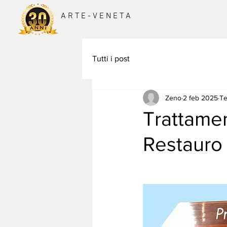
A R T E - V E N E T A
Tutti i post
Zeno
2 feb 2025
Te
Trattamen
Restauro 