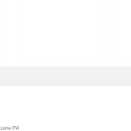
Soluz
VUOI ESSERE ANCHE TU UN
NOSTRO CLIENTE
Loria (TV)
SODDISFATTO, SENZA