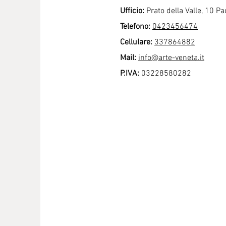
Ufficio:
Prato della Valle, 10 P
Telefono:
0423456474
Cellulare:
337864882
Mail:
info@arte-veneta.it
P
.IVA:
03228580282