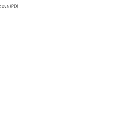
TARLI?
adova (PD)
Accetto termini e condizi
I dati personali verra
della presente iniziat
alcun ele