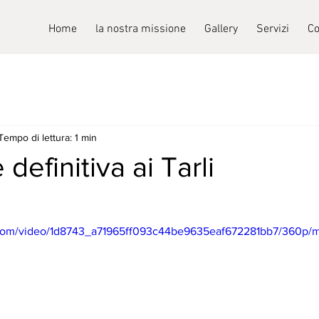
Home
la nostra missione
Gallery
Servizi
Co
Tempo di lettura: 1 min
definitiva ai Tarli
ic.com/video/1d8743_a71965ff093c44be9635eaf672281bb7/360p/m