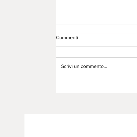
Commenti
Scrivi un commento...
Eventi 2026 dove potrete
trovarci