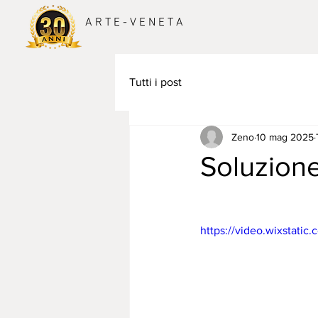
A R T E - V E N E T A
Tutti i post
Zeno
10 mag 2025
Soluzione 
https://video.wixstat