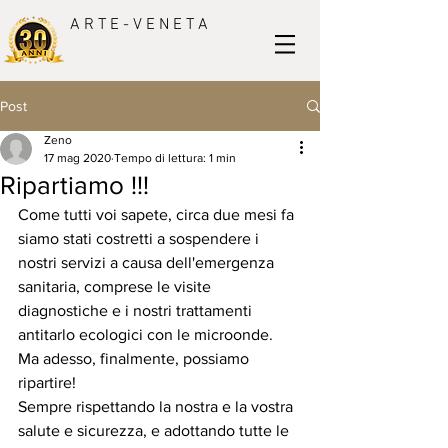
A R T E - V E N E T A
Post
Zeno
17 mag 2020
Tempo di lettura: 1 min
Ripartiamo !!!
Come tutti voi sapete, circa due mesi fa 
siamo stati costretti a sospendere i 
nostri servizi a causa dell'emergenza 
sanitaria, comprese le visite 
diagnostiche e i nostri trattamenti 
antitarlo ecologici con le microonde. 
Ma adesso, finalmente, possiamo 
ripartire!
Sempre rispettando la nostra e la vostra 
salute e sicurezza, e adottando tutte le 