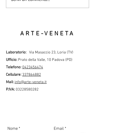
UN NOSTRO CLIENTE
SODDISFATTO, SENZA
TARLI?
ARTE-VENETA
Laboratorio:
Via Masaccio 23, Loria (TV)
Ufficio:
Prato della Valle, 10 Padova (PD)
Telefono:
0423456474
Cellulare:
337864882
Mail:
info@arte-veneta.it
P
.IVA:
03228580282