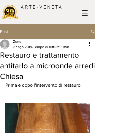
A R T E - V E N E T A
Post
Zeno
27 ago 2019
Tempo di lettura: 1 min
Restauro e trattamento
antitarlo a microonde arredi
Chiesa
Prima e dopo l'intervento di restauro