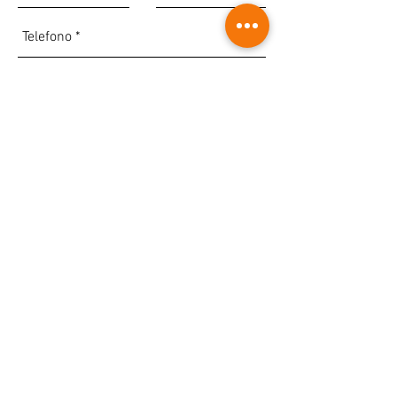
Accetto termini e condizioni
Visualizza termini d'uso
INVIA
I dati personali verranno trattati solo per lo
scopo della presente iniziativa e non
verranno inseriti in alcun elenco o
newsletter.